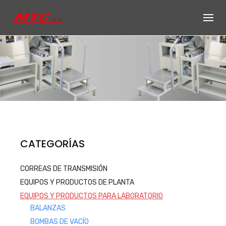
Skip
to
content
Productos de
CATEGORÍAS
Equipos, accesorios y repuestos
CORREAS DE TRANSMISIÓN
para el sector automotriz e
EQUIPOS Y PRODUCTOS DE PLANTA
industrial
EQUIPOS Y PRODUCTOS PARA LABORATORIO
Productos
BALANZAS
BOMBAS DE VACÍO