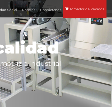
Tomador de Pedidos
dad Social
Noticias
Contáctanos
calidad
motriz e industrial