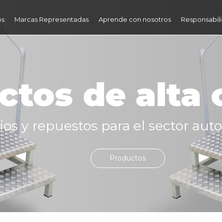
os
Marcas Representadas
Aprende con nosotros
Responsabili
ctos de alta 
os y repuestos para el sector auto
Productos