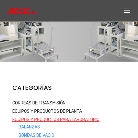
Skip
to
content
Productos de
CATEGORÍAS
Equipos, accesorios y repuestos
CORREAS DE TRANSMISIÓN
para el sector automotriz e
EQUIPOS Y PRODUCTOS DE PLANTA
industrial
EQUIPOS Y PRODUCTOS PARA LABORATORIO
Productos
BALANZAS
BOMBAS DE VACÍO