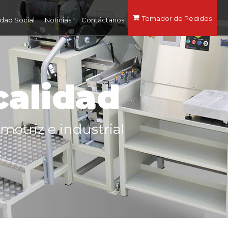
Tomador de Pedidos
dad Social
Noticias
Contáctanos
calidad
motriz e industrial