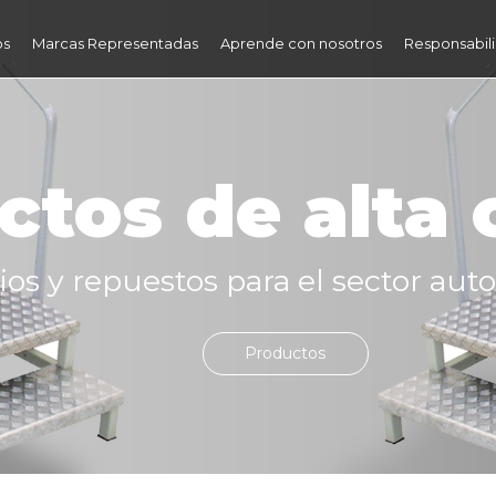
os
Marcas Representadas
Aprende con nosotros
Responsabili
ctos de alta 
os y repuestos para el sector auto
Productos