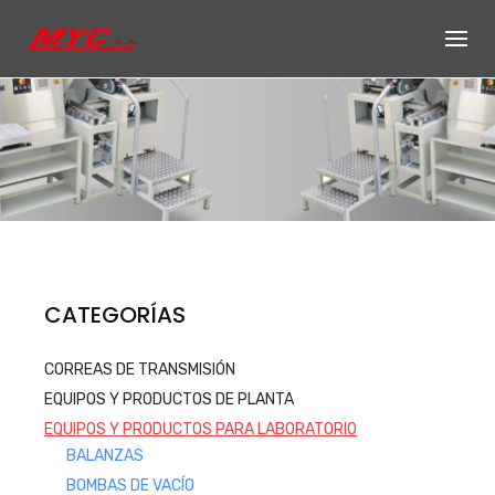
Skip
to
content
Productos de
CATEGORÍAS
Equipos, accesorios y repuestos
CORREAS DE TRANSMISIÓN
para el sector automotriz e
EQUIPOS Y PRODUCTOS DE PLANTA
industrial
EQUIPOS Y PRODUCTOS PARA LABORATORIO
Productos
BALANZAS
BOMBAS DE VACÍO