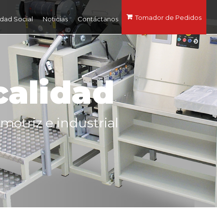
Tomador de Pedidos
dad Social
Noticias
Contáctanos
calidad
motriz e industrial