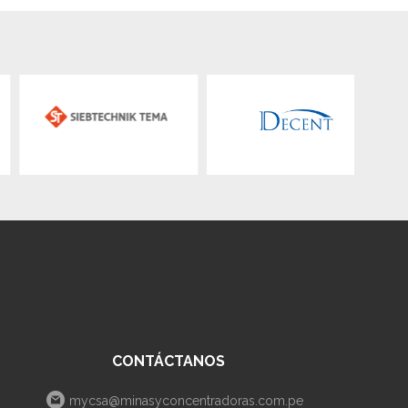
CONTÁCTANOS
mycsa@minasyconcentradoras.com.pe