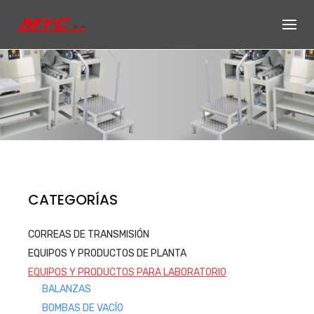
Skip
to
content
Productos de
CATEGORÍAS
Equipos, accesorios y repuestos
CORREAS DE TRANSMISIÓN
para el sector automotriz e
EQUIPOS Y PRODUCTOS DE PLANTA
industrial
EQUIPOS Y PRODUCTOS PARA LABORATORIO
Productos
BALANZAS
BOMBAS DE VACÍO