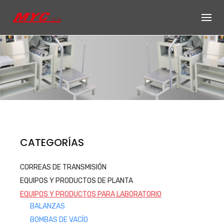
Skip
to
content
Productos de
CATEGORÍAS
Equipos, accesorios y repuestos
CORREAS DE TRANSMISIÓN
para el sector automotriz e
EQUIPOS Y PRODUCTOS DE PLANTA
industrial
EQUIPOS Y PRODUCTOS PARA LABORATORIO
Productos
BALANZAS
BOMBAS DE VACÍO