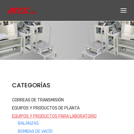
Skip
to
content
Productos de
CATEGORÍAS
Equipos, accesorios y repuestos
CORREAS DE TRANSMISIÓN
para el sector automotriz e
EQUIPOS Y PRODUCTOS DE PLANTA
industrial
EQUIPOS Y PRODUCTOS PARA LABORATORIO
Productos
BALANZAS
BOMBAS DE VACÍO