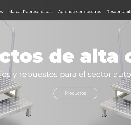
os
Marcas Representadas
Aprende con nosotros
Responsabili
ctos de alta 
os y repuestos para el sector auto
Productos