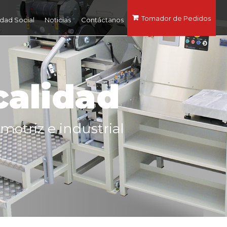
Tomador de Pedidos
dad Social
Noticias
Contáctanos
calidad
motriz e industrial