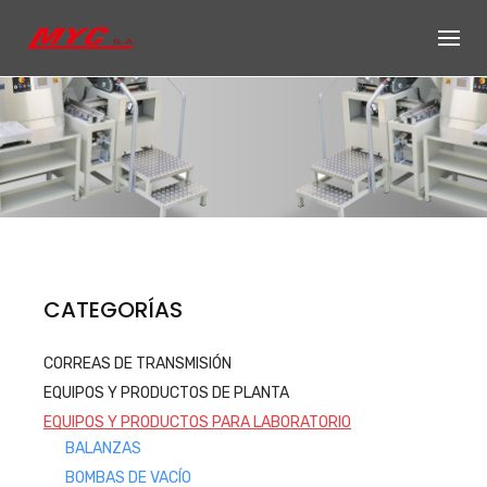
Skip
to
content
Productos de
CATEGORÍAS
Equipos, accesorios y repuestos
CORREAS DE TRANSMISIÓN
para el sector automotriz e
EQUIPOS Y PRODUCTOS DE PLANTA
industrial
EQUIPOS Y PRODUCTOS PARA LABORATORIO
Productos
BALANZAS
BOMBAS DE VACÍO