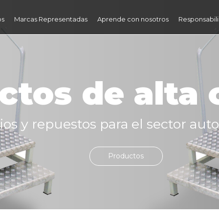
os
Marcas Representadas
Aprende con nosotros
Responsabili
ctos de alta 
os y repuestos para el sector auto
Productos