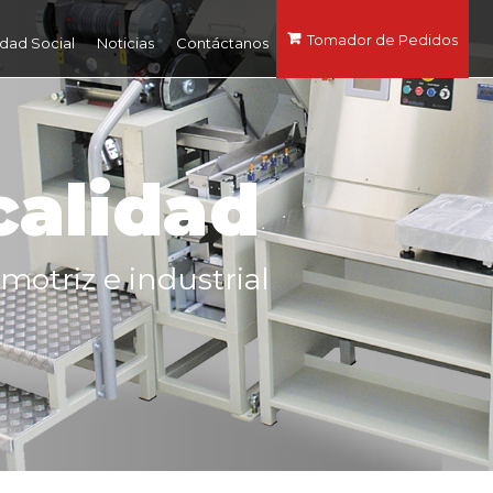
Tomador de Pedidos
dad Social
Noticias
Contáctanos
calidad
motriz e industrial