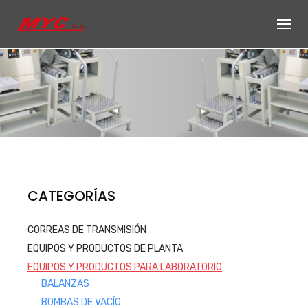
Skip
to
content
Productos de
CATEGORÍAS
Equipos, accesorios y repuestos
CORREAS DE TRANSMISIÓN
para el sector automotriz e
EQUIPOS Y PRODUCTOS DE PLANTA
industrial
EQUIPOS Y PRODUCTOS PARA LABORATORIO
Productos
BALANZAS
BOMBAS DE VACÍO