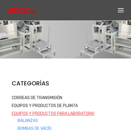
Skip
to
content
Productos de
CATEGORÍAS
Equipos, accesorios y repuestos
CORREAS DE TRANSMISIÓN
para el sector automotriz e
EQUIPOS Y PRODUCTOS DE PLANTA
industrial
EQUIPOS Y PRODUCTOS PARA LABORATORIO
Productos
BALANZAS
BOMBAS DE VACÍO