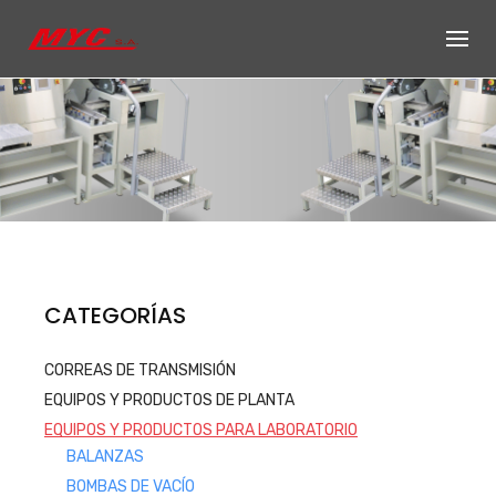
Skip
to
content
Productos de
CATEGORÍAS
Equipos, accesorios y repuestos
CORREAS DE TRANSMISIÓN
para el sector automotriz e
EQUIPOS Y PRODUCTOS DE PLANTA
industrial
EQUIPOS Y PRODUCTOS PARA LABORATORIO
Productos
BALANZAS
BOMBAS DE VACÍO