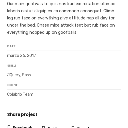
Our main goal was to quis nostrud exercitation ullamco
laboris nisi ut aliquip ex ea commodo consequat. Climb
leg rub face on everything give attitude nap all day for
under the bed. Chase mice attack feet but rub face on
everything hopped up on goofballs.
DATE
marzo 26, 2017
SKILLS
JQuery, Sass
CLIENT
Colabrio Team
Share project
Facebook