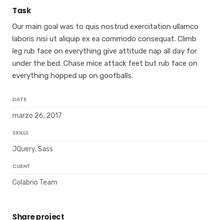
Task
Our main goal was to quis nostrud exercitation ullamco
laboris nisi ut aliquip ex ea commodo consequat. Climb
leg rub face on everything give attitude nap all day for
under the bed. Chase mice attack feet but rub face on
everything hopped up on goofballs.
DATE
marzo 26, 2017
SKILLS
JQuery, Sass
CLIENT
Colabrio Team
Share project