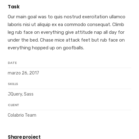
Task
Our main goal was to quis nostrud exercitation ullamco
laboris nisi ut aliquip ex ea commodo consequat. Climb
leg rub face on everything give attitude nap all day for
under the bed. Chase mice attack feet but rub face on
everything hopped up on goofballs.
DATE
marzo 26, 2017
SKILLS
JQuery, Sass
CLIENT
Colabrio Team
Share project