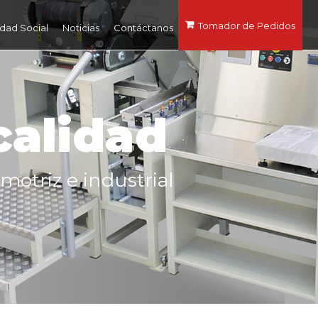
Tomador de Pedidos
dad Social
Noticias
Contáctanos
calidad
motriz e industrial