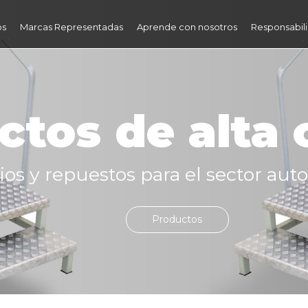
os
Marcas Representadas
Aprende con nosotros
Responsabili
ctos de alta 
os y repuestos para el sector auto
Productos